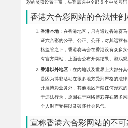
彩的奖项设置丰富，头奖需选中全部 6 个中奖号
香港六合彩网站的合法性剖
香港本地
：在香港地区，只有通过香港赛马
证六合彩的公平、公正、公开，对其运营有
格监管之下，香港赛马会在香港设有众多实
有官方网站，上面会公布开奖结果、游戏规
香港以外地区
：在内地以及世界上大部分其
是因为博彩活动在很多地方受到严格的法律
开展博彩业务外，其他地区严禁任何形式的
于违法行为，原因在于网络博彩存在诸多风
个人财产受损以及破坏社会风气。
宣称香港六合彩网站的不可