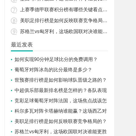
上赛季德甲联赛积分榜有哪些关键看点和变化？
美职足排行榜是如何反映联赛竞争格局的？
苏格兰vs匈牙利，这场欧国联对决谁能更胜一筹？
最近发表
如何实现90分钟足球比分的免费调用？
葡萄牙对阵冰岛的比分最终是多少？
世预赛排行榜是如何影响球队晋级之路的？
中超俱乐部最新排名榜是怎样的？各队表现
背后有哪些故事？
竞彩足球葡萄牙对阵法国，这场焦点战该怎
么看？
科尔多瓦对阵卡塔赫纳谁能赢？这场西乙对
决有哪些关键看点？
美职足排行榜是如何反映联赛竞争格局的？
苏格兰vs匈牙利，这场欧国联对决谁能更胜