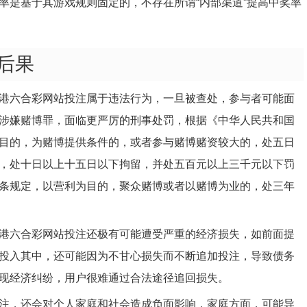
率是基于其游戏规则固定的，不存在所谓“内部渠道”提高中奖率
后果
港六合彩网站投注属于违法行为，一旦被查处，参与者可能面
涉嫌赌博罪，面临更严厉的刑事处罚，根据《中华人民共和国
目的，为赌博提供条件的，或者参与赌博赌资较大的，处五日
，处十日以上十五日以下拘留，并处五百元以上三千元以下罚
条规定，以营利为目的，聚众赌博或者以赌博为业的，处三年
港六合彩网站投注还极有可能遭受严重的经济损失，如前面提
投入其中，还可能因为不甘心损失而不断追加投注，导致债务
现经济纠纷，用户很难通过合法途径追回损失。
注，还会对个人家庭和社会造成负面影响，家庭方面，可能导