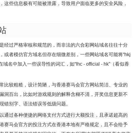
，这些信息极有可能被泄露，导致用户面临更多的安全风险，
站
是经过严格审核和规范的，而非法的六合彩网站域名往往十分
或者模仿官方域名但存在细微差别，一些网站域名可能将“hkj
入一些误导性的词汇，如“lhc - official - hk”（看似香
常比较粗糙，设计简陋，与香港赛马会官方网站简洁、专业的
漏洞百出，比如对游戏规则的解释含糊不清，开奖信息更新不
现错别字、语法错误等低级问题。
以通过各种便捷的网络支付方式进行大额投注，且承诺超高的
港赛马会官方的投注方式在香港本地有严格规定，且不会给予