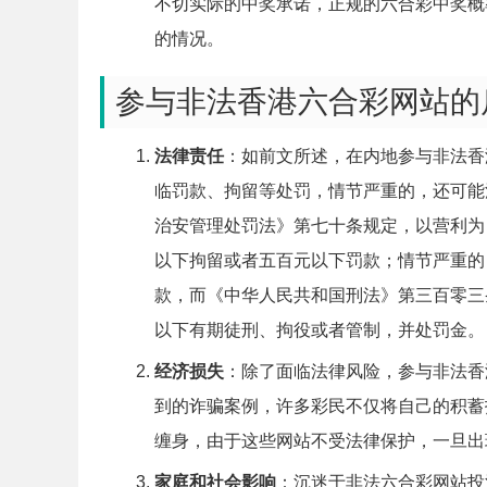
不切实际的中奖承诺，正规的六合彩中奖概
的情况。
参与非法香港六合彩网站的
法律责任
：如前文所述，在内地参与非法香
临罚款、拘留等处罚，情节严重的，还可能
治安管理处罚法》第七十条规定，以营利为
以下拘留或者五百元以下罚款；情节严重的
款，而《中华人民共和国刑法》第三百零三
以下有期徒刑、拘役或者管制，并处罚金。
经济损失
：除了面临法律风险，参与非法香
到的诈骗案例，许多彩民不仅将自己的积蓄
缠身，由于这些网站不受法律保护，一旦出
家庭和社会影响
：沉迷于非法六合彩网站投