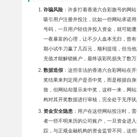
诈骗风险
：许多打着香港六合彩旗号的网站
吸引用户注册并投注，比如一些网站承诺用
号码，一旦用户轻信并投入资金，就可能遭
一夜暴富的心理，让不少人血本无归，曾有
期小试牛刀赢了几百元，顺利提现，但当他
充值才能解锁账户，最终该彩民损失了数万
数据造假
：这些非法的香港六合彩网站在开
奖结果来判定用户是否中奖，而是根据自身
致，但网站却显示未中奖，这样一来，网站
构对其开奖数据进行审核，完全处于无序状
资金安全隐患
：用户在这些网站投注时，需
者一些不明来历的公司账户，一旦资金进入
踪，与正规金融机构的资金监管不同，这些