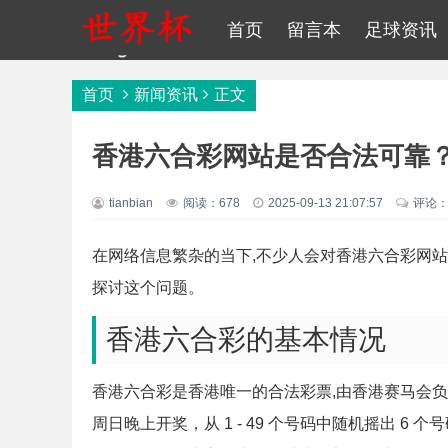
首页
留言本
足球资讯
首页
新闻资讯
正文
香港六合彩网站是否合法可靠
tianbian
阅读：678
2025-09-13 21:07:57
评论：
在网络信息繁杂的当下,不少人会对香港六合彩网
探讨这个问题。
香港六合彩的基本情况
香港六合彩是香港唯一的合法彩票,由香港赛马会
周日晚上开奖，从 1 - 49 个号码中随机摇出 6