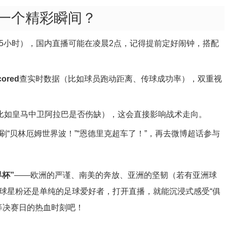
一个精彩瞬间？
5小时），国内直播可能在凌晨2点，记得提前定好闹钟，搭配
ored
查实时数据（比如球员跑动距离、传球成功率），双重视
比如皇马中卫阿拉巴是否伤缺），这会直接影响战术走向。
“贝林厄姆世界波！”“恩德里克超车了！”，再去微博超话参与
杯”
——欧洲的严谨、南美的奔放、亚洲的坚韧（若有亚洲球
、球星粉还是单纯的足球爱好者，打开直播，就能沉浸式感受“俱
等决赛日的热血时刻吧！