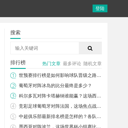
登陆
搜索
排行榜
热门文章
最多评论
随机文章
世预赛排行榜是如何影响球队晋级之路的？
葡萄牙对阵冰岛的比分最终是多少？
科尔多瓦对阵卡塔赫纳谁能赢？这场西乙对决有哪些关键看点？
竞彩足球葡萄牙对阵法国，这场焦点战该怎么看？
中超俱乐部最新排名榜是怎样的？各队表现背后有哪些故事？
墨西哥对阵波兰，这场世界杯小组赛比分会如何？