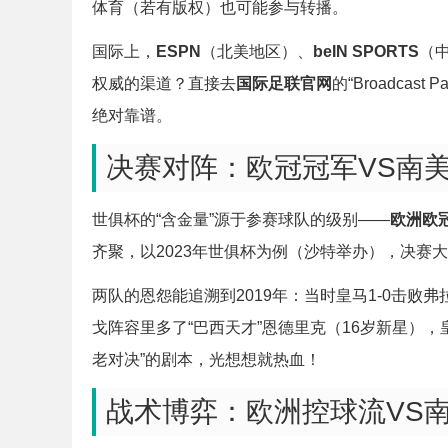
体育（若有版权）也可能参与转播。
国际上，
ESPN
（北美地区）、
beIN SPORTS
（
权威的渠道？直接去
国际足联官网
的“Broadca
绝对靠谱。
决赛对阵：欧冠冠军VS南
世俱杯的“含金量”源于参赛球队的级别——
欧洲欧
齐聚，以2023年世俱杯为例（沙特举办），决赛
两队的恩怨能追溯到2019年：当时皇马1-0击
戈阵容里多了“巴西天才”恩德里克（16岁新星），
老对决”的剧本，光想想就热血！
战术博弈：欧洲控球流VS