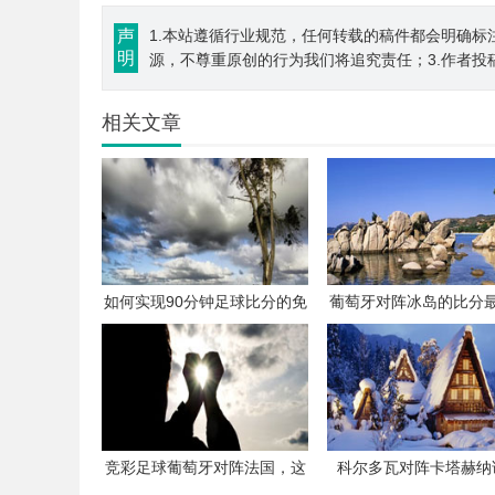
声
1.本站遵循行业规范，任何转载的稿件都会明确标
明
源，不尊重原创的行为我们将追究责任；3.作者投
相关文章
如何实现90分钟足球比分的免
葡萄牙对阵冰岛的比分
费调用？
多少？
竞彩足球葡萄牙对阵法国，这
科尔多瓦对阵卡塔赫纳
场焦点战该怎么看？
赢？这场西乙对决有哪