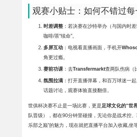
观赛小贴士：如何不错过每
时差调整
：若决赛在沙特举办（与国内时差
咖啡/茶“续命”。
多屏互动
：电视看直播画面，手机开
Whosc
角更过瘾。
赛前功课
：去
Transfermarkt
查两队伤病（
氛围拉满
：打开直播弹幕，和百万球迷一起刷
话题讨论，观赛体验直接翻倍。
世俱杯决赛不止是一场比赛，更是
足球文化的“世界
队晋级），都在90分钟里碰撞，无论你是战术控
乐部之巅”的魅力，现在就把直播平台加入收藏,坐