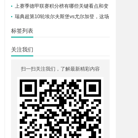
一筹？
上赛季德甲联赛积分榜有哪些关键看点和变
化？
瑞典超第10轮埃尔夫斯堡vs尤尔加登，这场
北欧对决谁能笑到最后？
标签列表
关注我们
扫一扫关注我们，了解最新精彩内容