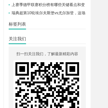
一筹？
上赛季德甲联赛积分榜有哪些关键看点和变
化？
瑞典超第10轮埃尔夫斯堡vs尤尔加登，这场
北欧对决谁能笑到最后？
标签列表
关注我们
扫一扫关注我们，了解最新精彩内容