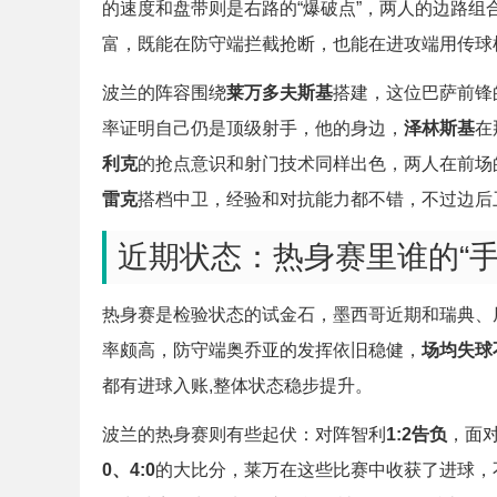
的速度和盘带则是右路的“爆破点”，两人的边路组
富，既能在防守端拦截抢断，也能在进攻端用传球
波兰的阵容围绕
莱万多夫斯基
搭建，这位巴萨前锋
率证明自己仍是顶级射手，他的身边，
泽林斯基
在
利克
的抢点意识和射门技术同样出色，两人在前场
雷克
搭档中卫，经验和对抗能力都不错，不过边后
近期状态：热身赛里谁的“手
热身赛是检验状态的试金石，墨西哥近期和瑞典、
率颇高，防守端奥乔亚的发挥依旧稳健，
场均失球
都有进球入账,整体状态稳步提升。
波兰的热身赛则有些起伏：对阵智利
1:2告负
，面
0、4:0
的大比分，莱万在这些比赛中收获了进球，