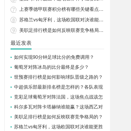
上赛季德甲联赛积分榜有哪些关键看点和变化？
苏格兰vs匈牙利，这场欧国联对决谁能更胜一筹？
美职足排行榜是如何反映联赛竞争格局的？
最近发表
如何实现90分钟足球比分的免费调用？
葡萄牙对阵冰岛的比分最终是多少？
世预赛排行榜是如何影响球队晋级之路的？
中超俱乐部最新排名榜是怎样的？各队表现
背后有哪些故事？
竞彩足球葡萄牙对阵法国，这场焦点战该怎
么看？
科尔多瓦对阵卡塔赫纳谁能赢？这场西乙对
决有哪些关键看点？
美职足排行榜是如何反映联赛竞争格局的？
苏格兰vs匈牙利，这场欧国联对决谁能更胜