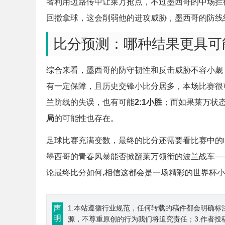
者利用边路传中让莱万抢点，不过墨西哥的中场拦
回撤拿球，这会削弱他的进攻威胁，墨西哥的防线
比分预测：哪种结果更具可
综合来看，墨西哥的防守韧性和反击威胁不容小觑
有一定保障，且历史交锋小比分居多，本场比赛很
兰防线的失误，也有可能
2:1小胜
；而如果莱万状
局
的可能性也存在。
足球比赛充满变数，最终的比分还需要看比赛中的
墨西哥的青春风暴能否掀翻莱万领衔的波兰战车—
论最终比分如何,相信这都会是一场精彩的世界杯
声
1.本站遵循行业规范，任何转载的稿件都会明确标
明
源，不尊重原创的行为我们将追究责任；3.作者投