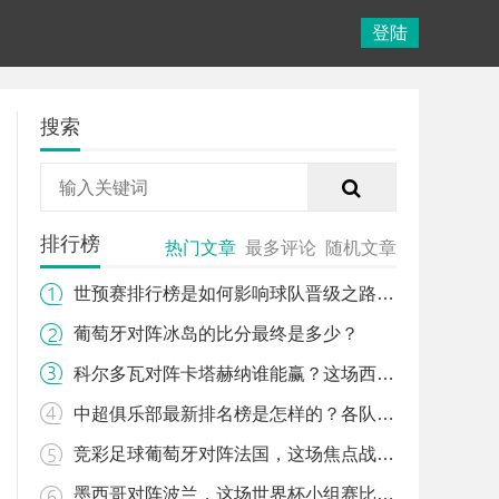
登陆
搜索
排行榜
热门文章
最多评论
随机文章
世预赛排行榜是如何影响球队晋级之路的？
葡萄牙对阵冰岛的比分最终是多少？
科尔多瓦对阵卡塔赫纳谁能赢？这场西乙对决有哪些关键看点？
中超俱乐部最新排名榜是怎样的？各队表现背后有哪些故事？
竞彩足球葡萄牙对阵法国，这场焦点战该怎么看？
墨西哥对阵波兰，这场世界杯小组赛比分会如何？