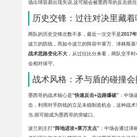
场出球容易出现失误,这可能会被墨西哥的反击抓
历史交锋：过往对决里藏着
两队的历史交锋次数不多，最近一次交手是
2017
波兰的防线，而如今波兰的阵容中莱万、泽林斯基
战术思路变化不大
，从过往比分来看，两队交手时
会相对保守。
战术风格：矛与盾的碰撞会
墨西哥的战术核心是
“快速反击+边路爆破”
：中场
击，利用对手防线的立足未稳制造机会，这种战术
当,很可能成为墨西哥的突破口。
波兰则主打
“阵地进攻+莱万支点”
：中场会通过泽